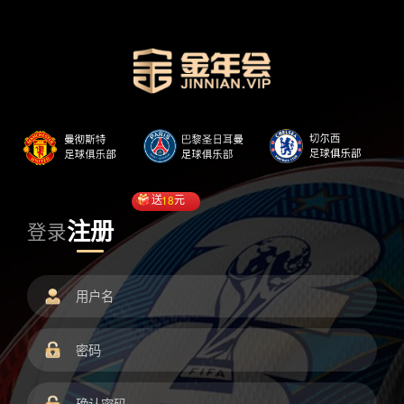
送
18
元
注册
登录