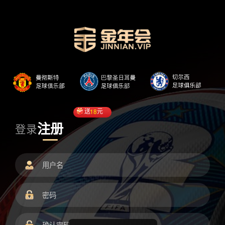
送
18
元
注册
登录