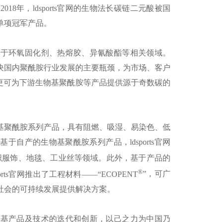
。
2018
年，ldsports官网的生物法长碳链二元酸被国
单项冠军产品。
泛应用于环氧固化剂、热熔胶、异氰酸酯等相关领域。
决国内聚酰胺行业发展的主要瓶颈，为市场、客户
更可为下游生物基聚酰胺等产品提供源于奇数碳的
基聚酰胺系列产品，具有阻燃、吸湿、易染色、低
自产的生物基聚酰胺系列产品，ldsports官网
织服饰、地毯、工业丝等领域。此外，基于产品的
®
rts官网推出了工程材料——“
ECOPENT
”，可广
社会的可持续发展提供解决方案。
动生物基产品及技术的迭代和创新，以己之力为中国乃