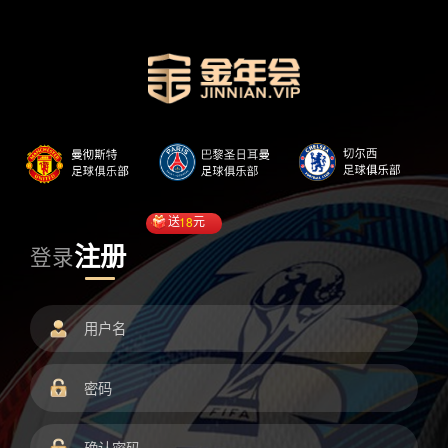
送
18
元
注册
登录