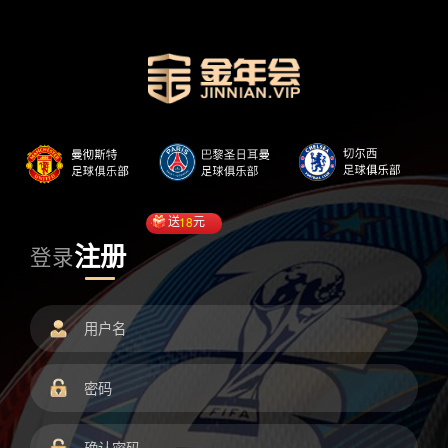
送
18
元
注册
登录