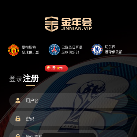
送
18
元
注册
登录